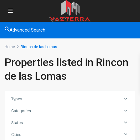
Advanced Search
Home
Rincon de las Lomas
Properties listed in Rincon
de las Lomas
Types
Categories
States
Cities