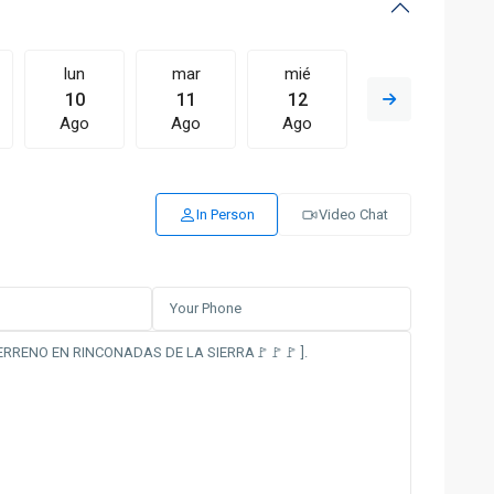
lun
mar
mié
jue
10
11
12
13
Ago
Ago
Ago
Ago
In Person
Video Chat