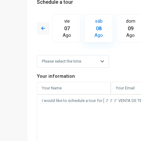
Schedule a tour
sáb
dom
vie
sáb
dom
15
16
07
08
09
Ago
Ago
Ago
Ago
Ago
Your information