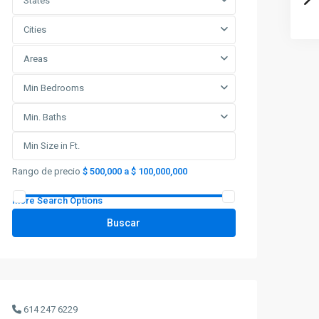
States
Cities
Areas
Min Bedrooms
Min. Baths
Rango de precio
$ 500,000 a $ 100,000,000
More Search Options
Buscar
614 247 6229