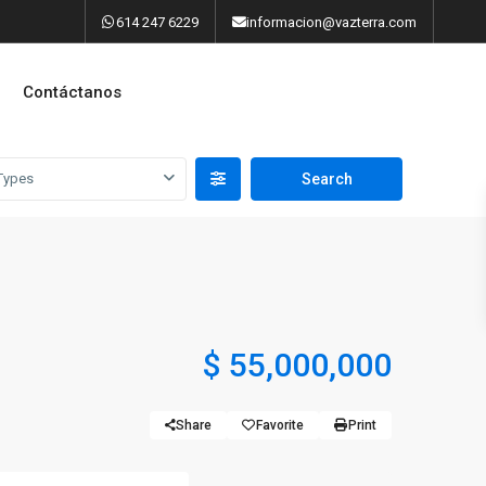
614 247 6229
informacion@vazterra.com
Contáctanos
Types
$ 55,000,000
Share
Favorite
Print