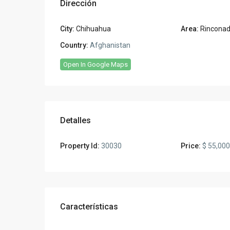
Dirección
City:
Chihuahua
Area:
Rinconada
Country:
Afghanistan
Open In Google Maps
Detalles
Property Id:
30030
Price:
$ 55,000
Características