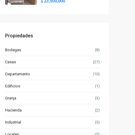
$ 23,500,000
Propiedades
Bodegas
(8)
Casas
(27)
Departamento
(10)
Edificios
(1)
Granja
(3)
Hacienda
(2)
Industrial
(5)
Locales
(5)