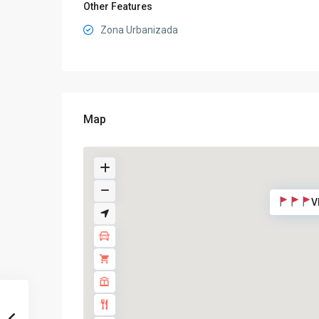
Other Features
Zona Urbanizada
Map
V