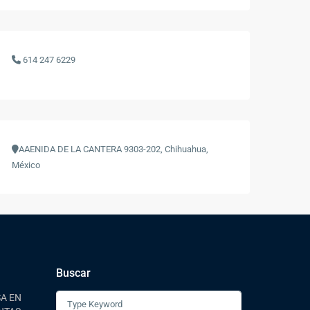
614 247 6229
AAENIDA DE LA CANTERA 9303-202, Chihuahua,
México
Buscar
A EN