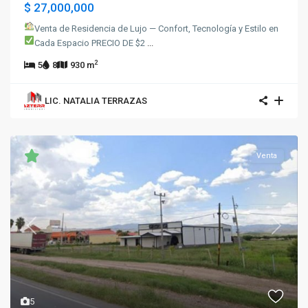
$ 27,000,000
Venta de Residencia de Lujo — Confort, Tecnología y Estilo en
Cada Espacio
PRECIO DE $2
...
2
5
8
930 m
LIC. NATALIA TERRAZAS
Venta
Previous
Next
5