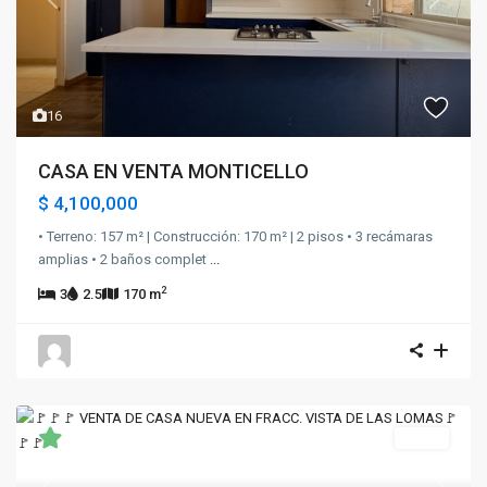
Previous
Next
16
CASA EN VENTA MONTICELLO
$ 4,100,000
• Terreno: 157 m² | Construcción: 170 m² | 2 pisos • 3 recámaras
amplias • 2 baños complet
...
2
3
2.5
170 m
Venta