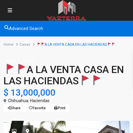
Advanced Search
Home
Casas
A LA VENTA CASA EN LAS HACIENDAS
Venta
Casas
A LA VENTA CASA EN
LAS HACIENDAS
$ 13,000,000
Chihuahua
,
Haciendas
Share
Favorite
Print