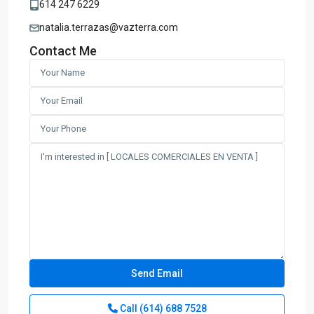
614 247 6229
natalia.terrazas@vazterra.com
Contact Me
Call
(614) 688 7528