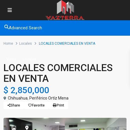
Advanced Search
Home
Locales
LOCALES COMERCIALES EN VENTA
Venta
Locales
LOCALES COMERCIALES
EN VENTA
$ 2,850,000
Chihuahua
,
Periférico Ortíz Mena
Share
Favorite
Print