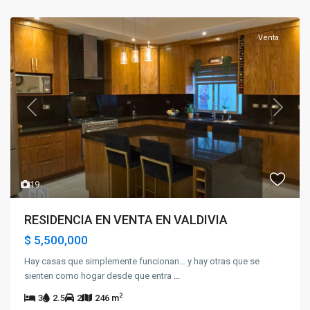
Venta
Previous
Next
19
RESIDENCIA EN VENTA EN VALDIVIA
$ 5,500,000
Hay casas que simplemente funcionan… y hay otras que se
sienten como hogar desde que entra
...
2
3
2.5
2
246 m