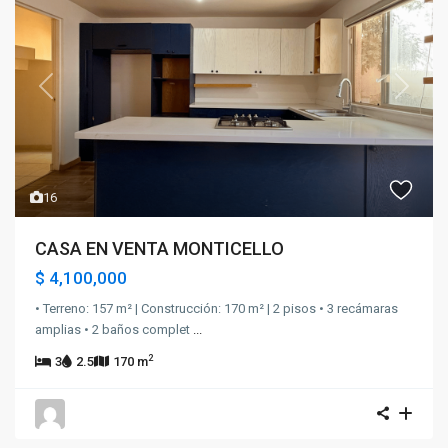
Previous
Next
16
CASA EN VENTA MONTICELLO
$ 4,100,000
• Terreno: 157 m² | Construcción: 170 m² | 2 pisos • 3 recámaras
amplias • 2 baños complet
...
2
3
2.5
170 m